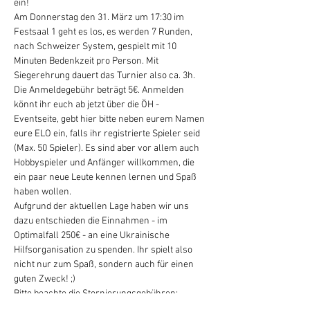
ein!
Am Donnerstag den 31. März um 17:30 im 
Festsaal 1 geht es los, es werden 7 Runden, 
nach Schweizer System, gespielt mit 10 
Minuten Bedenkzeit pro Person. Mit 
Siegerehrung dauert das Turnier also ca. 3h.
Die Anmeldegebühr beträgt 5€. Anmelden 
könnt ihr euch ab jetzt über die ÖH - 
Eventseite, gebt hier bitte neben eurem Namen 
eure ELO ein, falls ihr registrierte Spieler seid 
(Max. 50 Spieler). Es sind aber vor allem auch 
Hobbyspieler und Anfänger willkommen, die 
ein paar neue Leute kennen lernen und Spaß 
haben wollen.
Aufgrund der aktuellen Lage haben wir uns 
dazu entschieden die Einnahmen - im 
Optimalfall 250€ - an eine Ukrainische 
Hilfsorganisation zu spenden. Ihr spielt also 
nicht nur zum Spaß, sondern auch für einen 
guten Zweck! ;)
Bitte beachte die Stornierungsgebühren:

-bis 24 Stunden vor Veranstaltungsbeginn 10%
