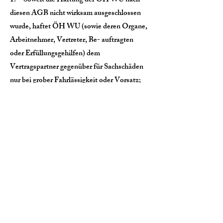
1. Soweit die Haftung der ÖH WU nach
diesen AGB nicht wirksam ausgeschlossen
wurde, haftet ÖH WU (sowie deren Organe,
Arbeitnehmer, Vertreter, Be- auftragten
oder Erfüllungsgehilfen) dem
Vertragspartner gegenüber für Sachschäden
nur bei grober Fahrlässigkeit oder Vorsatz;
die Haftung für Personenschäden ist nicht
beschränkt.
2. Soweit eine Verlinkung auf eine
Internetpräsenz oder einen Werbeauftritt
eines Dritten oder des Veranstalters
vorgenommen wird, liegen Aufruf, Abruf,
Inhalt oder Inanspruchnahme dieser
Internetpräsenz nicht im
Verantwortungsbereich von ÖH WU, ÖH
WU macht sich diese nicht zu Eigen und