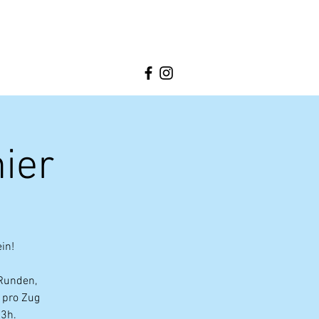
ier
in!
 Runden,
 pro Zug
 3h.