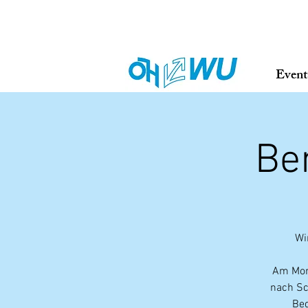
Event
Be
Wi
Am Mont
nach Sc
Bed