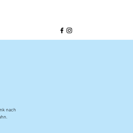
änk nach
ahn.