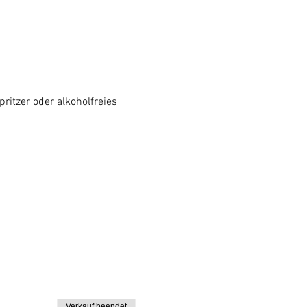
ritzer oder alkoholfreies 
Verkauf beendet