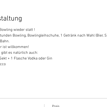
staltung
owling wieder statt !
Stunden Bowling, Bowlingleihschuhe, 1 Getränk nach Wahl (Bier, Sp
 Bahn.
er ist willkommen!
e gibt es natürlich auch:
/Sekt + 1 Flasche Vodka oder Gin
ecco
Preis