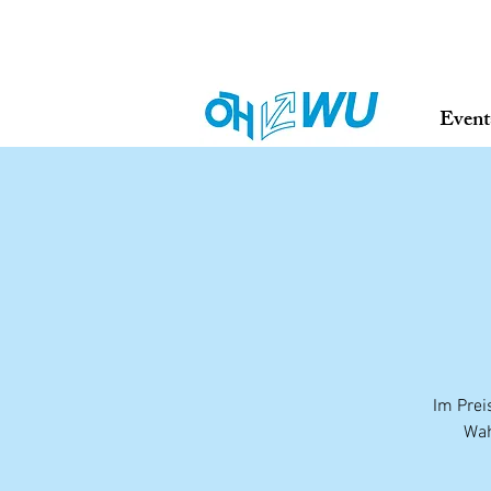
Event
Im Prei
Wah