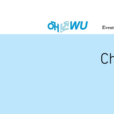
Event
C