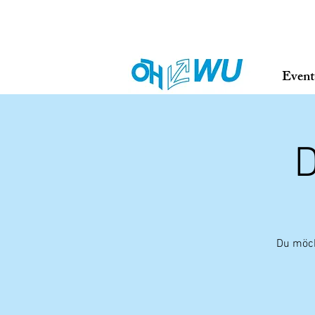
Event
D
Du möch