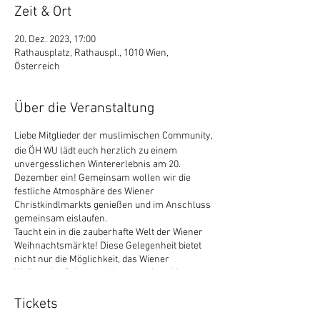
Zeit & Ort
20. Dez. 2023, 17:00
Rathausplatz, Rathauspl., 1010 Wien,
Österreich
Über die Veranstaltung
Liebe Mitglieder der muslimischen Community,
die ÖH WU lädt euch herzlich zu einem
unvergesslichen Wintererlebnis am 20.
Dezember ein! Gemeinsam wollen wir die
festliche Atmosphäre des Wiener
Christkindlmarkts genießen und im Anschluss
gemeinsam eislaufen.
Taucht ein in die zauberhafte Welt der Wiener
Weihnachtsmärkte! Diese Gelegenheit bietet
nicht nur die Möglichkeit, das Wiener
Weihnachtsflair zu erleben, sondern bietet
auch die Chance, unsere Gemeinschaft enger
miteinander vertraut zu machen und die
Tickets
Freundschaften mit Mitgliedern der nicht-