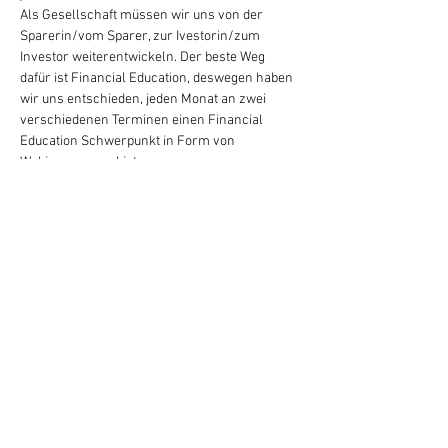
Als Gesellschaft müssen wir uns von der 
Sparerin/vom Sparer, zur Ivestorin/zum 
Investor weiterentwickeln. Der beste Weg 
dafür ist Financial Education, deswegen haben 
wir uns entschieden, jeden Monat an zwei 
verschiedenen Terminen einen Financial 
Education Schwerpunkt in Form von 
Webinaren anzubieten.
Schwerpunkt Kapitalmarkt
 - In diesem 
Webinar bekommst du einen Einblick in 
folgende Themenbereiche:
- Highlights des Financial Education Webinars: 
Vergleich Immobilien und Fonds
- Unterschied zwischen Immobilien und 
Aktienfonds als Investment 
-  Praxisteil – du investierst selbst 100.000 € 
Spielkapital am Kapitalmarkt in einem 
Börsenspiel und schlüpfst in die aktive Rolle 
eines Investors (Dauer 30-45min)
- 5 Tipps wie du finanziell frei werden kannst 
Weiterlesen >