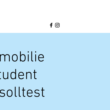
mobilie
tudent
olltest