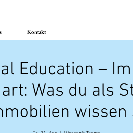
s
Kontakt
ial Education – Im
mart: Was du als S
mmobilien wissen s