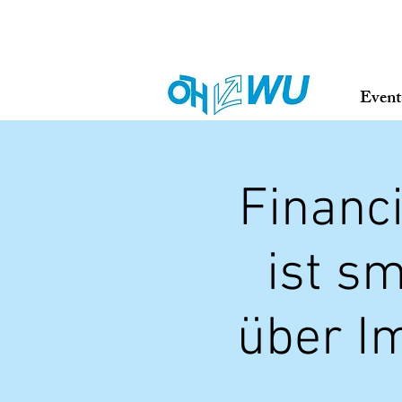
Event
Financ
ist s
über I