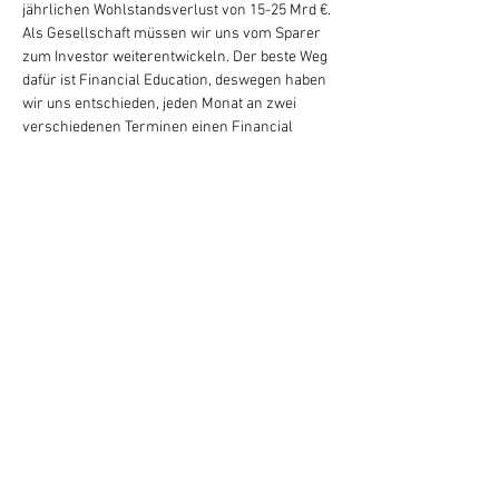
jährlichen Wohlstandsverlust von 15-25 Mrd €. 
Als Gesellschaft müssen wir uns vom Sparer 
zum Investor weiterentwickeln. Der beste Weg 
dafür ist Financial Education, deswegen haben 
wir uns entschieden, jeden Monat an zwei 
verschiedenen Terminen einen Financial 
Education Schwerpunkt in Form von 
Webinaren anzubieten.
Millionenmindeset:
Du möchtest lernen wie erfolgreiche 
Menschen denken und handeln – dann bist du 
da genau richtig. In diesem Webinar bekommst 
du einen Einblick in folgende Themenbereiche:
Highlights des Financial Education Webinars: 
Millionen-Mindset
-  Was bedeutet finanzielle Freiheit
-  Unterschied zwischen kleiner und großer 
finanzieller Freiheit
Weiterlesen >