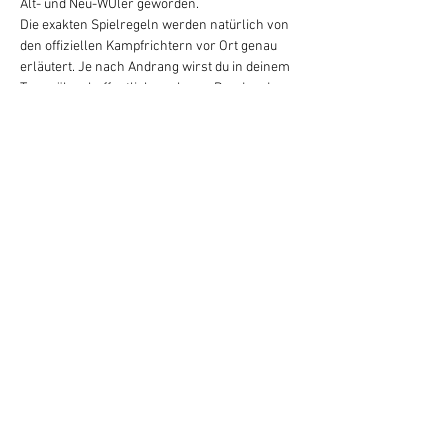
Alt- und Neu-WUler geworden. 
Die exakten Spielregeln werden natürlich von 
den offiziellen Kampfrichtern vor Ort genau 
erläutert. Je nach Andrang wirst du in deinem 
Team über, hoffentlich, mehrere Runden den 
Flunkyball-Olymp besteigen. Und danach geht 
es zu unserem legendären Cocktailstand 🥳
Bier und Radler zum Spielen wird von uns zur 
Verfügung gestellt. 
Gespielt wird in 4er Teams - jede Person muss 
sich einzeln anmelden. 
Hard Facts:
• Wann? Mittwoch 11.05.2022 um 15:30 Uhr
Weiterlesen >
Datenschutz
Impressum
AGB