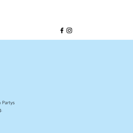
n Partys
g.