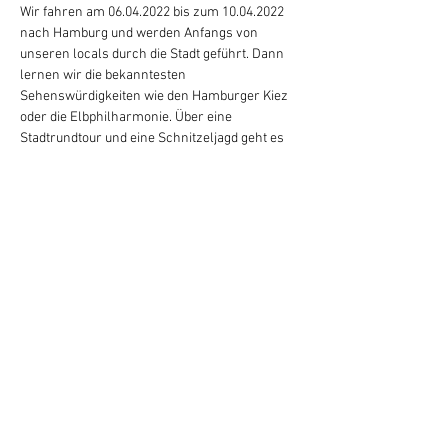
Wir fahren am 06.04.2022 bis zum 10.04.2022 
nach Hamburg und werden Anfangs von 
unseren locals durch die Stadt geführt. Dann 
lernen wir die bekanntesten 
Sehenswürdigkeiten wie den Hamburger Kiez 
oder die Elbphilharmonie. Über eine 
Stadtrundtour und eine Schnitzeljagd geht es 
dann weiter bis ins Nachtleben von Hamburg. 
All das und noch viel mehr während man die 
Möglichkeit hat neue Mitstudierende 
kennenzulernen gibt es um 275€. Es wird bei 
Nachfrage die Möglichkeit geben in das 
Musical 'König der Löwen' zu gehen dies ist 
jedoch nicht im Preis inkludiert. 
Hard Facts:
Zugfahrt
Unterkunft im Stadtzentrum
Weiterlesen >