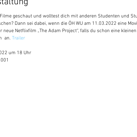
staltung
ilme geschaut und wolltest dich mit anderen Studenten und Stu
chen? Dann sei dabei, wenn die ÖH WU am 11.03.2022 eine Movien
 neue Netflixfilm „The Adam Project“, falls du schon eine klein
n 
 an. 
Trailer
2022 um 18 Uhr
.001