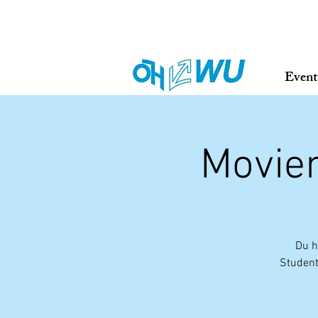
Event
Movien
Du h
Student