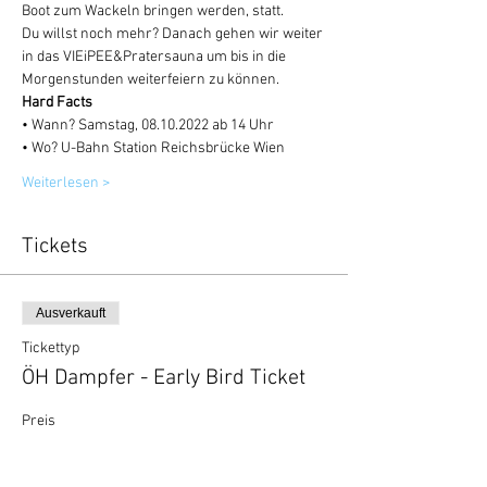
Boot zum Wackeln bringen werden, statt.
Du willst noch mehr? Danach gehen wir weiter 
in das VIEiPEE&Pratersauna um bis in die 
Morgenstunden weiterfeiern zu können. 
Hard Facts
• Wann? Samstag, 08.10.2022 ab 14 Uhr
• Wo? U-Bahn Station Reichsbrücke Wien
Weiterlesen >
Tickets
Ausverkauft
Tickettyp
ÖH Dampfer - Early Bird Ticket
Preis
€ 25,00
+€ 0,63 Ticket-Servicegebühr