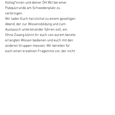
Kolleg*innen und deiner ÖH WU bei einer 
Pubquizrunde am Schwedenplatz zu 
verbringen.
Wir laden Euch herzlichst zu einem geselligen 
Abend, der zur Wissensbildung und zum 
Austausch untereinander führen soll, ein. 
Ohne Zwang könnt ihr euch von eurem bereits 
erlangten Wissen bedienen und euch mit den 
anderen Gruppen messen. Wir bereiten für 
euch einen kreativen Fragenmix vor, der nicht 
nur euer Wissen herausfordert, sondern auch 
ein starkes Team innerhalb eurer Gruppe 
erfordert. Zwischen den Spielrunden könnt ihr 
euch an der Bar mit günstigen Getränken 
erfrischen und wieder fit für die nächste 
Spielrunde werden. Für das Gewinnerteam 
wird es natürlich einen Preis geben! Nach 
Spielende möchten wir den Abend mit euch 
gemeinsam ausklingen lassen und freuen uns 
auf interessante und lustige Gespräche.
Hard Facts: