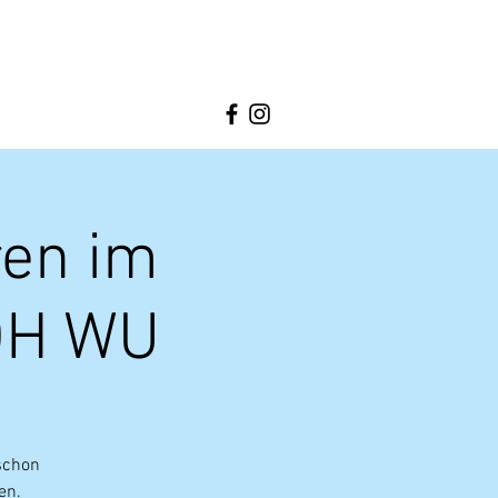
ren im
 ÖH WU
schon
en.