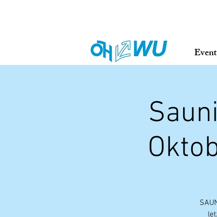
Event
Sauni
Oktob
SAUN
le