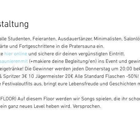
staltung
lle Studenten, Feieranten, Ausdauertänzer, Minimalisten, Salonlöw
ärte und Fortgeschrittene in die Pratersauna ein.
e 
hier online
 und sichere dir deinen vergünstigten Eintritt.
saunierenmit
 (+makiere deine Begleitung/en) ins Event und gewi
Beigetränke! Die Gewinner werden jeden Donnerstag um 20:00 be
Spritzer 3€ 10 Jägermeister 20€ Alle Standard Flaschen -50%!
stivaloutfits aus, bringt eure Lebensfreude und Geschichten mi
OR) Auf diesem Floor werden wir Songs spielen, die ihr schon
 ein ganz neues Level heben wird. Versprochen.