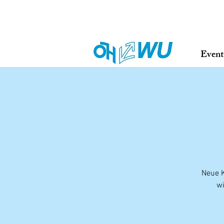
Event
Neue K
wi