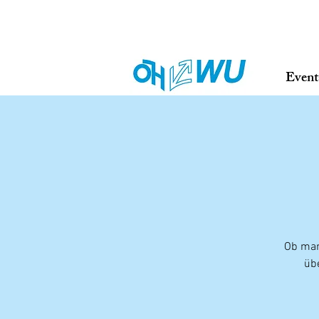
Event
Ob man 
üb