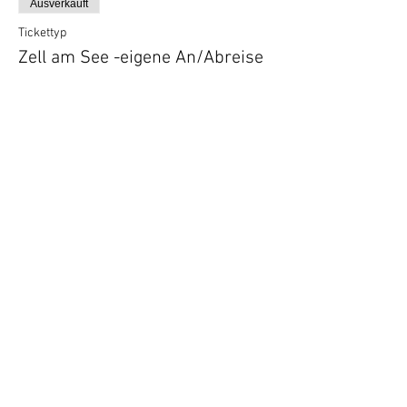
Ausverkauft
Tickettyp
Zell am See -eigene An/Abreise
Preis
€ 390,00
Verkauf beendet
Tickettyp
Schikurs
Mehr Infos
Preis
€ 40,00
Verkauf beendet